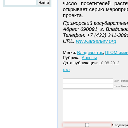
число посетителей раст
открывает серию мероприя
проекта.
Приморский государствен
Адрес: 690091, г. Владиво
Телефон: +7 (423) 241-389
URL:
www.arseniev.org
Метки:
Владивосток
,
ПГОМ имени
Рубрика:
Анонсы
Дата публикации:
10.08.2012
‹‹‹‹‹
Имя (обяз
E-mail (не
Я подтвер