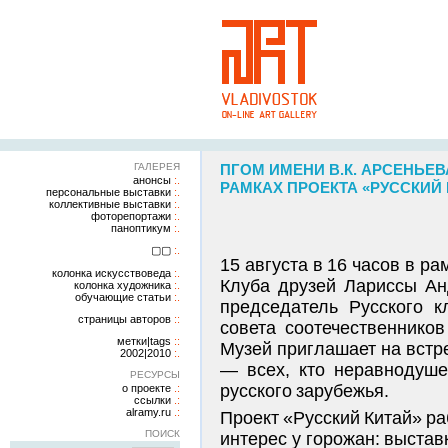
ГАЛЕРЕЯ
ПГОМ ИМЕНИ В.К. АРСЕНЬЕВ
анонсы
РАМКАХ ПРОЕКТА «РУССКИЙ КИ
персональные выставки
коллективные выставки
фоторепортажи
паноптикум
▢▢
15 августа в 16 часов в р
колонка искусствоведа
Клуба друзей Лариссы Ан
колонка художника
обучающие статьи
председатель Русского к
страницы авторов
совета соотечественнико
метки|tags
Музей приглашает на встре
2002|2010
— всех, кто неравнодуше
РЕСУРСЫ
русского зарубежья.
о проекте
ссылки
alramy.ru
Проект «Русский Китай» ра
ПОИСК
интерес у горожан: выстав