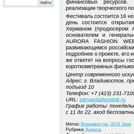
финансовых ресурсов.
реализации творческого п
Фестиваль состоится 16 но
день состоится открыта
Херманом (продюсером 
основателем и генерал
AURORA FASHION WEEK
развивающимся российски
подробнее о проекте, его 
же ответят на вопросы го
короткометражных фильмо
Центр современного иску
Адрес: г. Владивосток, пр
подъезд 10
Телефон: +7 (423) 231-710
URL:
zaryavladivostok.ru
График работы: понедельн
с 11 до 22, вход бесплатн
Метки:
Владивосток
,
ЦСИ Заря
Рубрика:
Анонсы