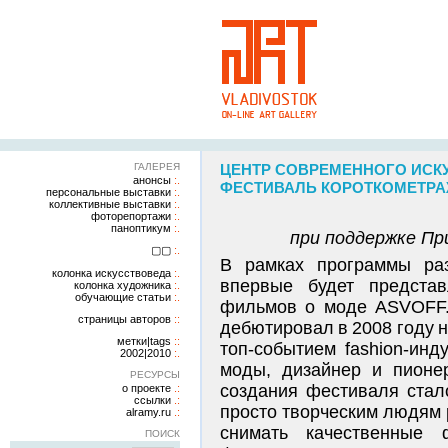
ГАЛЕРЕЯ
ЦЕНТР СОВРЕМЕННОГО ИСКУ
анонсы
ФЕСТИВАЛЬ КОРОТКОМЕТРАЖН
персональные выставки
коллективные выставки
фоторепортажи
паноптикум
при поддержке Пр
▢▢
В рамках программы раз
колонка искусствоведа
впервые будет представ
колонка художника
обучающие статьи
фильмов о моде ASVOFF
страницы авторов
дебютировал в 2008 году н
метки|tags
топ-событием fashion-инд
2002|2010
моды, дизайнер и пионе
РЕСУРСЫ
создания фестиваля стал
о проекте
ссылки
просто творческим людям 
alramy.ru
снимать качественные
ПОИСК