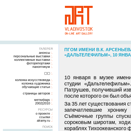
ГАЛЕРЕЯ
ПГОМ ИМЕНИ В.К. АРСЕНЬЕ
анонсы
«ДАЛЬТЕЛЕФИЛЬМ», 10 ЯНВАР
персональные выставки
коллективные выставки
фоторепортажи
паноптикум
▢▢
10 января в музее имени
колонка искусствоведа
студии «Дальтелефильм»
колонка художника
обучающие статьи
Патрушев, получивший изв
страницы авторов
после которого он был об
метки|tags
За 35 лет существования 
2002|2010
запечатлевшие хронику
РЕСУРСЫ
о проекте
Съёмочные группы спуска
ссылки
alramy.ru
сороковым широтам, ходи
ПОИСК
кораблях Тихоокеанского 