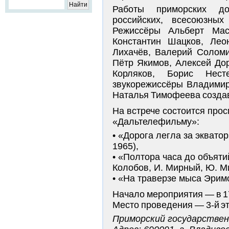
Работы приморских до
российских, всесоюзных
Режиссёры Альберт Мас
Константин Шацков, Ле
Лихачёв, Валерий Соломи
Пётр Якимов, Алексей До
Корляков, Борис Нест
звукорежиссёры Владимир
Наталья Тимофеева создав
На встрече состоится про
«Дальтелефильму»:
«Дорога легла за экватор
1965),
«Полтора часа до объяти
Колобов, И. Мирный, Ю. Ми
«На траверзе мыса Эримо
Начало мероприятия — в 1
Место проведения — 3-й эт
Приморский государствен