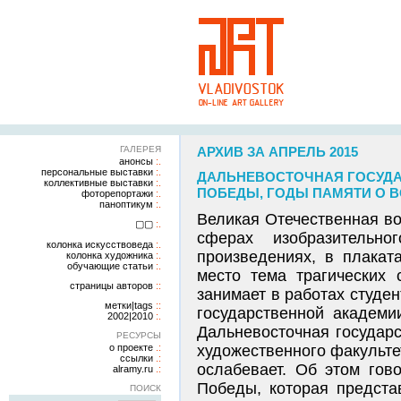
ГАЛЕРЕЯ
АРХИВ ЗА АПРЕЛЬ 2015
анонсы
персональные выставки
ДАЛЬНЕВОСТОЧНАЯ ГОСУДАР
коллективные выставки
ПОБЕДЫ, ГОДЫ ПАМЯТИ О ВО
фоторепортажи
паноптикум
Великая Отечественная во
▢▢
сферах изобразительно
колонка искусствоведа
произведениях, в плакат
колонка художника
обучающие статьи
место тема трагических
страницы авторов
занимает в работах студе
метки|tags
государственной академи
2002|2010
Дальневосточная государс
РЕСУРСЫ
о проекте
художественного факульте
ссылки
ослабевает. Об этом гов
alramy.ru
Победы, которая предста
ПОИСК