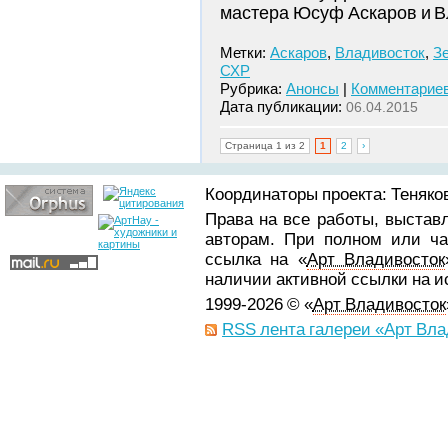
мастера Юсуф Аскаров и 
Метки:
Аскаров
,
Владивосток
,
З
СХР
Рубрика:
Анонсы
|
Комментариев
Дата публикации:
06.04.2015
Страница 1 из 2
1
2
›
Координаторы проекта: Теняков
Права на все работы, выстав
авторам. При полном или ча
ссылка на «
Арт Владивосток
наличии активной ссылки на 
1999-2026 © «
Арт Владивосток
RSS лента галереи «Арт Вла