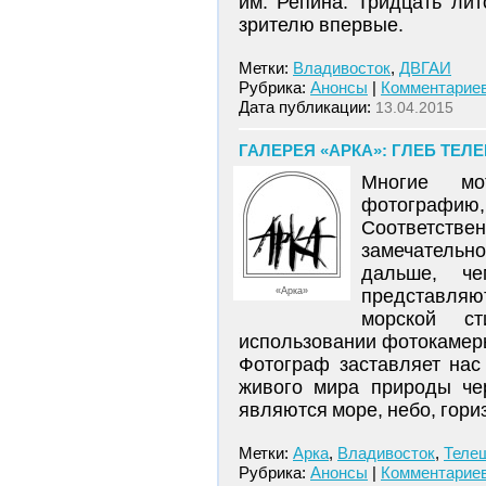
им. Репина. Тридцать ли
зрителю впервые.
Метки:
Владивосток
,
ДВГАИ
Рубрика:
Анонсы
|
Комментариев
Дата публикации:
13.04.2015
ГАЛЕРЕЯ «АРКА»: ГЛЕБ ТЕЛЕ
Многие мо
фотографию,
Соответствен
замечатель
дальше, че
«Арка»
представляю
морской с
использовании фотокамеры
Фотограф заставляет нас 
живого мира природы чер
являются море, небо, гориз
Метки:
Арка
,
Владивосток
,
Теле
Рубрика:
Анонсы
|
Комментариев