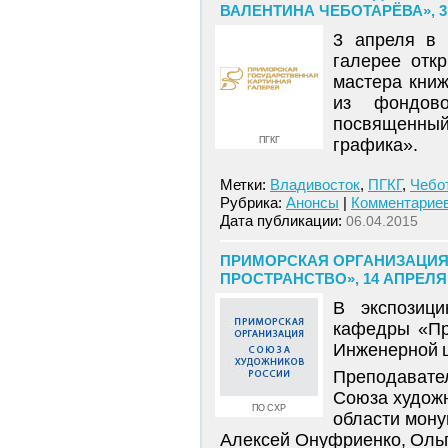
ВАЛЕНТИНА ЧЕБОТАРЁВА», 3 
3 апреля в 
галерее отк
мастера кни
из фондово
посвященны
ПГКГ
графика».
Метки:
Владивосток
,
ПГКГ
,
Чебо
Рубрика:
Анонсы
|
Комментариев
Дата публикации:
06.04.2015
ПРИМОРСКАЯ ОРГАНИЗАЦИЯ
ПРОСТРАНСТВО», 14 АПРЕЛЯ 
В экспозиц
кафедры «Пр
Инженерной ш
Преподавате
Союза художн
ПО СХР
области мону
Алексей Онуфриенко, Оль