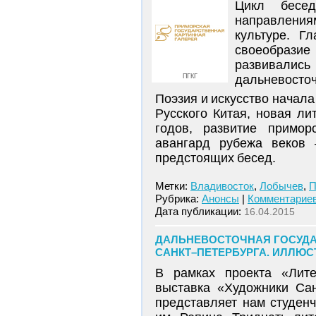
Цикл бесе
направлениям
культуре. Г
своеобразие
развивались
ПГКГ
дальневосточ
Поэзия и искусство начала
Русского Китая, новая л
годов, развитие примор
авангард рубежа веков 
предстоящих бесед.
Метки:
Владивосток
,
Лобычев
,
П
Рубрика:
Анонсы
|
Комментариев
Дата публикации:
16.04.2015
ДАЛЬНЕВОСТОЧНАЯ ГОСУДА
САНКТ–ПЕТЕРБУРГА. ИЛЛЮСТР
В рамках проекта «Лите
выставка «Художники Сан
представляет нам студенч