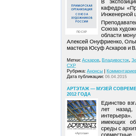
В экспозиц
кафедры «Пр
Инженерной ш
Преподавате
Союза художн
ПО СХР
области мону
Алексей Онуфриенко, Оль
мастера Юсуф Аскаров и 
Метки:
Аскаров
,
Владивосток
,
З
СХР
Рубрика:
Анонсы
|
Комментариев
Дата публикации:
06.04.2015
АРТЭТАЖ — МУЗЕЙ СОВРЕМЕН
2012 ГОДА
Единство вз
лет назад,
интерьера».
имеющих об
среды с архи
«Артэтаж»
совместные