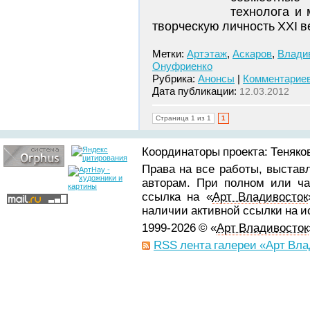
технолога и 
творческую личность ХХI в
Метки:
Артэтаж
,
Аскаров
,
Влади
Онуфриенко
Рубрика:
Анонсы
|
Комментариев
Дата публикации:
12.03.2012
Страница 1 из 1
1
Координаторы проекта: Теняков
Права на все работы, выстав
авторам. При полном или ча
ссылка на «
Арт Владивосток
наличии активной ссылки на 
1999-2026 © «
Арт Владивосток
RSS лента галереи «Арт Вла