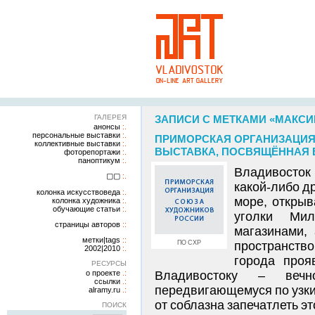
ГАЛЕРЕЯ
ЗАПИСИ С МЕТКАМИ «МАКС
анонсы
персональные выставки
ПРИМОРСКАЯ ОРГАНИЗАЦИЯ
коллективные выставки
ВЫСТАВКА, ПОСВЯЩЁННАЯ В
фоторепортажи
паноптикум
Владивосток
▢▢
какой-либо д
колонка искусствоведа
море, открыв
колонка художника
обучающие статьи
уголки Мил
страницы авторов
магазинами,
метки|tags
ПО СХР
пространств
2002|2010
города проя
РЕСУРСЫ
о проекте
Владивостоку – вечно
ссылки
передвигающемуся по узки
alramy.ru
от соблазна запечатлеть эт
ПОИСК