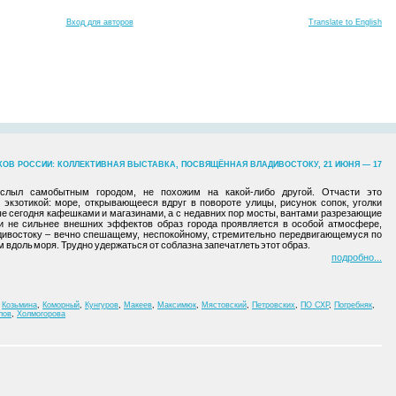
Вход для авторов
Translate to English
ОВ РОССИИ: КОЛЛЕКТИВНАЯ ВЫСТАВКА, ПОСВЯЩЁННАЯ ВЛАДИВОСТОКУ, 21 ИЮНЯ — 17
 слыл самобытным городом, не похожим на какой-либо другой. Отчасти это
экзотикой: море, открывающееся вдруг в повороте улицы, рисунок сопок, уголки
е сегодня кафешками и магазинами, а с недавних пор мосты, вантами разрезающие
ли не сильнее внешних эффектов образ города проявляется в особой атмосфере,
дивостоку – вечно спешащему, неспокойному, стремительно передвигающемуся по
 вдоль моря. Трудно удержаться от соблазна запечатлеть этот образ.
подробно
,
Козьмина
,
Коморный
,
Кунгуров
,
Макеев
,
Максимюк
,
Мястовский
,
Петровских
,
ПО СХР
,
Погребняк
,
лов
,
Холмогорова