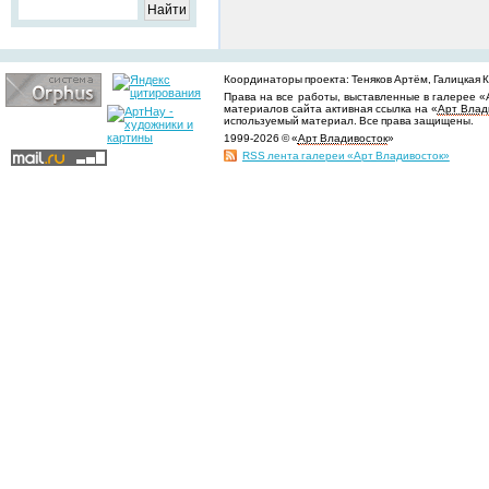
Координаторы проекта: Теняков Артём, Галицкая Ки
Права на все работы, выставленные в галерее «
материалов сайта активная ссылка на «
Арт Влад
используемый материал. Все права защищены.
1999-2026 © «
Арт Владивосток
»
RSS лента галереи «Арт Владивосток»