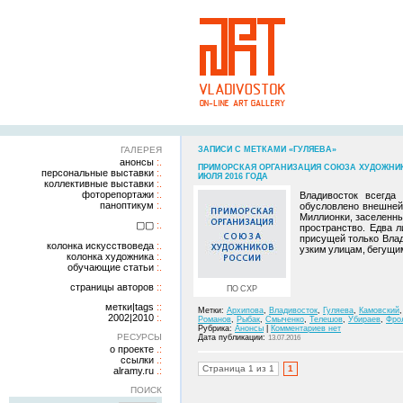
ГАЛЕРЕЯ
ЗАПИСИ С МЕТКАМИ «ГУЛЯЕВА»
анонсы
ПРИМОРСКАЯ ОРГАНИЗАЦИЯ СОЮЗА ХУДОЖНИК
персональные выставки
ИЮЛЯ 2016 ГОДА
коллективные выставки
фоторепортажи
Владивосток всегда
паноптикум
обусловлено внешней 
Миллионки, заселенны
▢▢
пространство. Едва 
присущей только Вла
колонка искусствоведа
узким улицам, бегущим
колонка художника
обучающие статьи
страницы авторов
ПО СХР
метки|tags
Метки:
Архипова
,
Владивосток
,
Гуляева
,
Камовский
2002|2010
Романов
,
Рыбак
,
Смыченко
,
Телешов
,
Убираев
,
Фро
Рубрика:
Анонсы
|
Комментариев нет
РЕСУРСЫ
Дата публикации:
13.07.2016
о проекте
ссылки
Страница 1 из 1
1
alramy.ru
ПОИСК