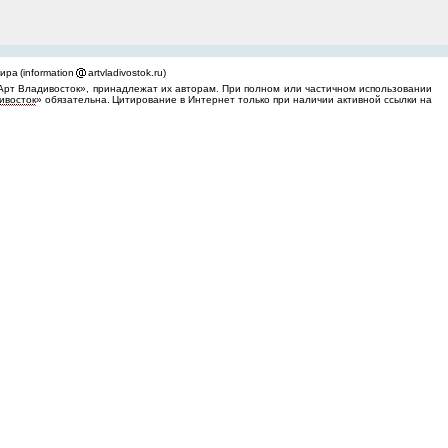
ра (information
artvladivostok.ru)
Арт Владивосток», принадлежат их авторам. При полном или частичном использовании
ивосток
» обязательна. Цитирование в Интернет только при наличии активной ссылки на