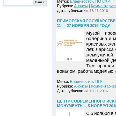
Метки:
Владивосток
,
ПО СХР
Рубрика:
Анонсы
|
Комментариев
Дата публикации:
13.11.2016
ПРИМОРСКАЯ ГОСУДАРСТВЕН
11 — 27 НОЯБРЯ 2016 ГОДА
Музой прое
балерина и 
красивых жен
лет. Ларисса
жемчужиной
ПГКГ
маленькой де
Там прошли 
вокалом, работа моделью 
Метки:
Владивосток
,
ПГКГ
Рубрика:
Анонсы
|
Комментариев
Дата публикации:
13.11.2016
ЦЕНТР СОВРЕМЕННОГО ИСКУ
МОНУМЕНТЫ», 5 НОЯБРЯ 2016
С 5 ноября в