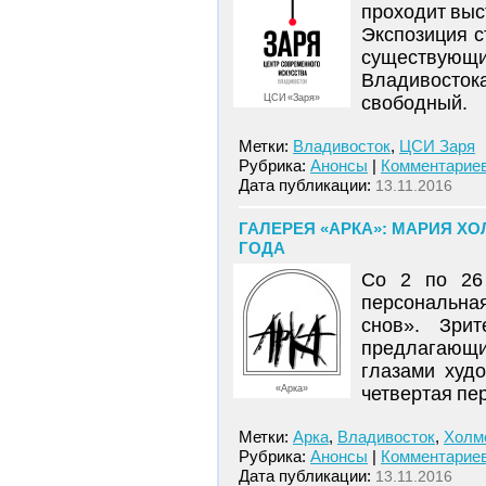
проходит вы
Экспозиция 
существую
Владивосто
ЦСИ «Заря»
свободный.
Метки:
Владивосток
,
ЦСИ Заря
Рубрика:
Анонсы
|
Комментариев
Дата публикации:
13.11.2016
ГАЛЕРЕЯ «АРКА»: МАРИЯ ХО
ГОДА
Со 2 по 26
персональн
снов». Зри
предлагающи
глазами худ
«Арка»
четвертая пе
Метки:
Арка
,
Владивосток
,
Холм
Рубрика:
Анонсы
|
Комментариев
Дата публикации:
13.11.2016