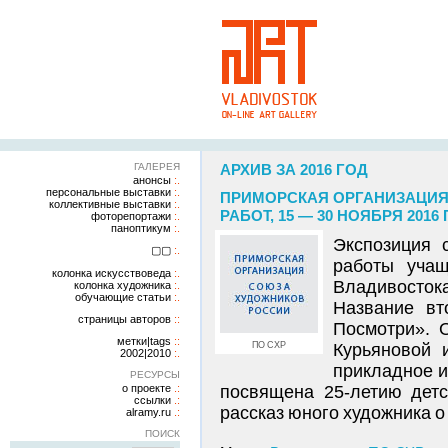
ГАЛЕРЕЯ
АРХИВ ЗА 2016 ГОД
анонсы
персональные выставки
ПРИМОРСКАЯ ОРГАНИЗАЦИЯ
коллективные выставки
РАБОТ, 15 — 30 НОЯБРЯ 2016
фоторепортажи
паноптикум
Экспозиция 
▢▢
работы учащ
колонка искусствоведа
Владивостока
колонка художника
обучающие статьи
Название вт
страницы авторов
Посмотри». 
метки|tags
ПО СХР
Курьяновой 
2002|2010
прикладное и
РЕСУРСЫ
о проекте
посвящена 25-летию детс
ссылки
рассказ юного художника о 
alramy.ru
ПОИСК