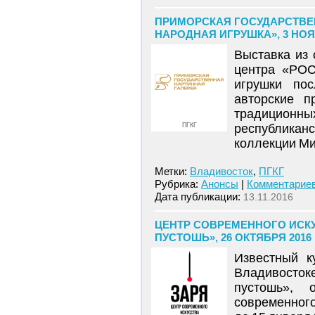
ПРИМОРСКАЯ ГОСУДАРСТВЕ
НАРОДНАЯ ИГРУШКА», 3 НОЯБ
Выставка из 
центра «РОС
игрушки по
авторские п
традиционн
ПГКГ
республикан
коллекции Ми
Метки:
Владивосток
,
ПГКГ
Рубрика:
Анонсы
|
Комментариев
Дата публикации:
13.11.2016
ЦЕНТР СОВРЕМЕННОГО ИСКУ
ПУСТОШЬ», 26 ОКТЯБРЯ 2016
Известный к
Владивосто
пустошь», 
современног