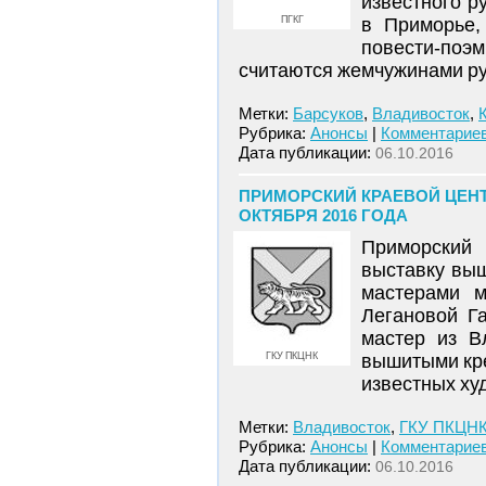
известного 
ПГКГ
в Приморье,
повести-по
считаются жемчужинами ру
Метки:
Барсуков
,
Владивосток
,
Рубрика:
Анонсы
|
Комментариев
Дата публикации:
06.10.2016
ПРИМОРСКИЙ КРАЕВОЙ ЦЕНТ
ОКТЯБРЯ 2016 ГОДА
Приморский
выставку вы
мастерами м
Легановой Га
мастер из В
ГКУ ПКЦНК
вышитыми кре
известных ху
Метки:
Владивосток
,
ГКУ ПКЦН
Рубрика:
Анонсы
|
Комментариев
Дата публикации:
06.10.2016