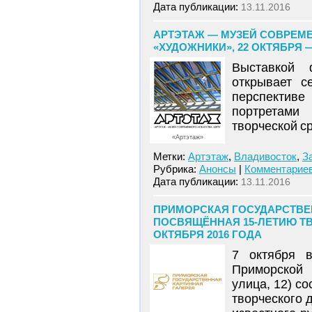
Дата публикации:
13.11.2016
АРТЭТАЖ — МУЗЕЙ СОВРЕМЕ
«ХУДОЖНИКИ», 22 ОКТЯБРЯ —
Выставкой 
открывает с
перспектив
портретами 
творческой с
«Артэтаж»
Метки:
Артэтаж
,
Владивосток
,
З
Рубрика:
Анонсы
|
Комментариев
Дата публикации:
13.11.2016
ПРИМОРСКАЯ ГОСУДАРСТВЕН
ПОСВЯЩЁННАЯ 15-ЛЕТИЮ ТВ
ОКТЯБРЯ 2016 ГОДА
7 октября 
Приморской 
улица, 12) с
творческого