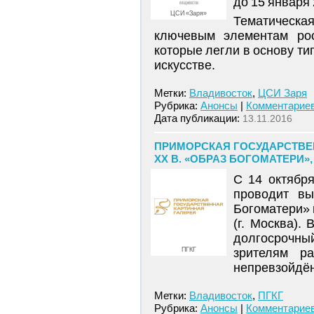
до 15 января 
ЦСИ «Заря»
Тематическа
ключевым элементам рос
которые легли в основу т
искусстве.
Метки:
Владивосток
,
ЦСИ Заря
Рубрика:
Анонсы
|
Комментариев
Дата публикации:
13.11.2016
ПРИМОРСКАЯ ГОСУДАРСТВЕН
XX В. «ОБРАЗ БОГОМАТЕРИ»,
С 14 октябр
проводит вы
Богоматери» 
(г. Москва).
долгосрочн
ПГКГ
зрителям р
непревзойдён
Метки:
Владивосток
,
ПГКГ
Рубрика:
Анонсы
|
Комментариев