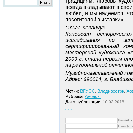
традициям; любовь худож
всегда вкладывают в свои
любви, и мы надеемся, чт
посетителей выставки».
Ольга Хованчук
Кандидат исторически
исследования по ист
сертифицированный кон
мастерской художника «к
2009 г. стала первым и
на региональной отчетно
Музейно-выставочный ко
Адрес: 690014, г. Владивос
Метки:
ВГУЭС
,
Владивосток
,
Хо
Рубрика:
Анонсы
Дата публикации:
16.03.2018
‹‹‹‹‹
Имя (обяз
E-mail (не