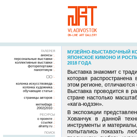
ГАЛЕРЕЯ
МУЗЕЙНО-ВЫСТАВОЧНЫЙ КО
анонсы
ЯПОНСКОЕ КИМОНО И РОСПИС
персональные выставки
2018 ГОДА
коллективные выставки
фоторепортажи
паноптикум
Выставка знакомит с трад
▢▢
которая распространена 
колонка искусствоведа
этом регионе, отличаются
колонка художника
Выставка проводится в р
обучающие статьи
стране настолько масшта
страницы авторов
«кага-юдзэн».
метки|tags
2002|2010
В экспозиции представле
РЕСУРСЫ
Хованчук в данной техн
о проекте
ссылки
инструменты и материалы
alramy.ru
попытались показать лю
ПОИСК