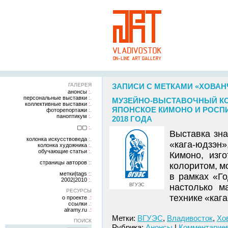
ГАЛЕРЕЯ
ЗАПИСИ С МЕТКАМИ «ХОВАН
анонсы
персональные выставки
МУЗЕЙНО-ВЫСТАВОЧНЫЙ КО
коллективные выставки
ЯПОНСКОЕ КИМОНО И РОСПИС
фоторепортажи
паноптикум
2018 ГОДА
▢▢
Выставка зна
колонка искусствоведа
«кага-юдзэн»
колонка художника
обучающие статьи
Кимоно, изг
страницы авторов
колоритом, м
метки|tags
в рамках «Г
2002|2010
ВГУЭС
настолько м
РЕСУРСЫ
технике «каг
о проекте
ссылки
alramy.ru
Метки:
ВГУЭС
,
Владивосток
,
Хо
ПОИСК
Рубрика:
Анонсы
|
Комментариев