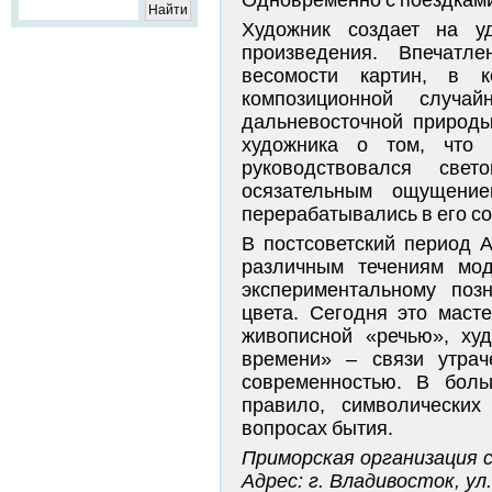
Одновременно с поездками
Художник создает на у
произведения. Впечатл
весомости картин, в к
композиционной случай
дальневосточной природ
художника о том, что
руководствовался све
осязательным ощущение
перерабатывались в его с
В постсоветский период 
различным течениям моде
экспериментальному по
цвета. Сегодня это маст
живописной «речью», ху
времени» – связи утрач
современностью. В боль
правило, символических
вопросах бытия.
Приморская организация 
Адрес: г. Владивосток, ул