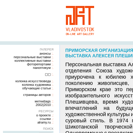
ГАЛЕРЕЯ
ПРИМОРСКАЯ ОРГАНИЗАЦИЯ
анонсы
ВЫСТАВКА АЛЕКСЕЯ ПЛЕШИВЦ
персональные выставки
коллективные выставки
Персональная выставка А
фоторепортажи
паноптикум
отделения Союза худож
▢▢
приурочена к юбилею х
колонка искусствоведа
поколению живописцев,
колонка художника
обучающие статьи
Приморском крае это пе
изобразительного искусс
страницы авторов
Плешивцева, время худо
метки|tags
2002|2010
впечатлений на будущ
РЕСУРСЫ
художественной культуры 
о проекте
ссылки
суровый стиль. В 1974 
alramy.ru
Шикотанской творческ
ПОИСК