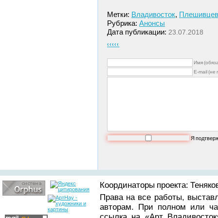
Метки:
Владивосток
,
Плешивце
Рубрика:
Анонсы
Дата публикации:
23.07.2018
‹‹‹‹‹
Имя (обяз
E-mail (не
Я подтвер
Координаторы проекта: Теняков
Права на все работы, выстав
авторам. При полном или ча
ссылка на «
Арт Владивосток