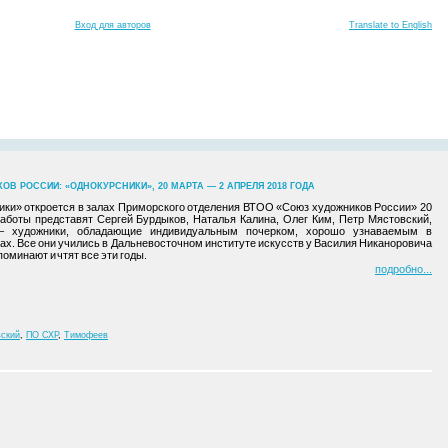
Вход для авторов
Translate to English
 РОССИИ: «ОДНОКУРСНИКИ», 20 МАРТА — 2 АПРЕЛЯ 2018 ГОДА
ки» откроется в залах Приморского отделения ВТОО «Союз художников России» 20
работы представят Сергей Бурдыков, Наталья Калина, Олег Ким, Петр Мястовский,
– художники, обладающие индивидуальным почерком, хорошо узнаваемым в
ах. Все они учились в Дальневосточном институте искусств у Василия Никаноровича
поминают и чтят все эти годы.
подробно
ский
,
ПО СХР
,
Тимофеев