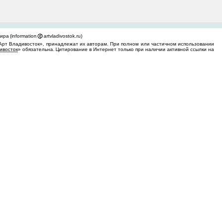
ра (information
artvladivostok.ru)
Арт Владивосток», принадлежат их авторам. При полном или частичном использовании
ивосток
» обязательна. Цитирование в Интернет только при наличии активной ссылки на