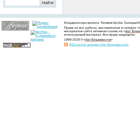
Координаторы проекта: Теняков Артём, Галицкая Ки
Права на все работы, выставленные в галерее «
материалов сайта активная ссылка на «
Арт Влад
используемый материал. Все права защищены.
1999-2026 © «
Арт Владивосток
»
RSS лента галереи «Арт Владивосток»