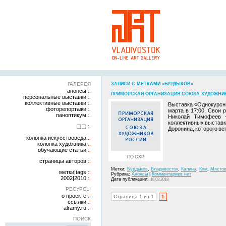
ГАЛЕРЕЯ
ЗАПИСИ С МЕТКАМИ «БУРДЫКОВ»
анонсы
ПРИМОРСКАЯ ОРГАНИЗАЦИЯ СОЮЗА ХУДОЖНИКОВ
персональные выставки
коллективные выставки
Выставка «Однокурсни
фоторепортажи
марта в 17:00. Свои 
паноптикум
Николай Тимофеев 
коллективных выставк
▢▢
Доронина, которого вс
колонка искусствоведа
колонка художника
обучающие статьи
ПО СХР
страницы авторов
Метки:
Бурдыков
,
Владивосток
,
Калина
,
Ким
,
Мястов
метки|tags
Рубрика:
Анонсы
|
Комментариев нет
2002|2010
Дата публикации:
16.03.2018
РЕСУРСЫ
о проекте
Страница 1 из 1
1
ссылки
alramy.ru
ПОИСК