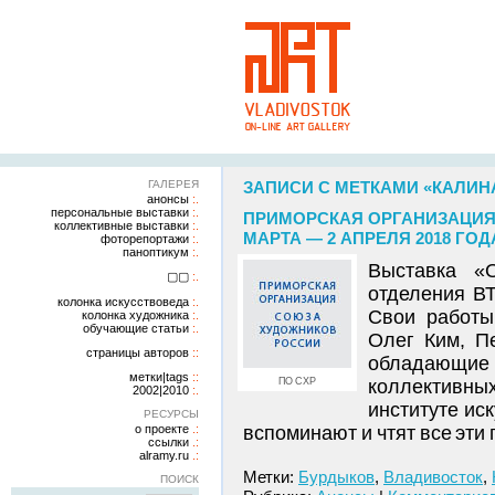
ГАЛЕРЕЯ
ЗАПИСИ С МЕТКАМИ «КАЛИН
анонсы
персональные выставки
ПРИМОРСКАЯ ОРГАНИЗАЦИЯ 
коллективные выставки
МАРТА — 2 АПРЕЛЯ 2018 ГОД
фоторепортажи
паноптикум
Выставка «О
▢▢
отделения В
колонка искусствоведа
Свои работы
колонка художника
обучающие статьи
Олег Ким, П
страницы авторов
обладающие 
метки|tags
ПО СХР
коллективны
2002|2010
институте ис
РЕСУРСЫ
о проекте
вспоминают и чтят все эти 
ссылки
alramy.ru
Метки:
Бурдыков
,
Владивосток
,
ПОИСК