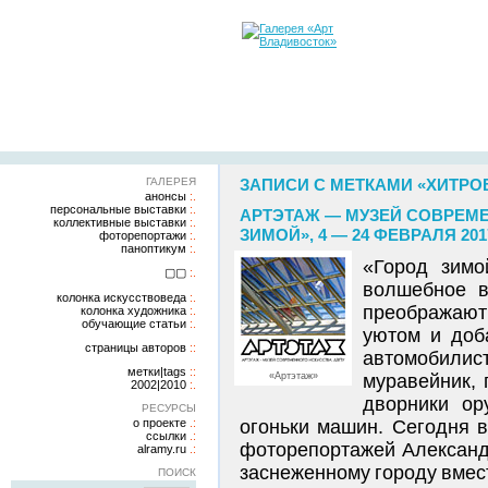
ГАЛЕРЕЯ
ЗАПИСИ С МЕТКАМИ «ХИТРО
анонсы
персональные выставки
АРТЭТАЖ — МУЗЕЙ СОВРЕМЕ
коллективные выставки
ЗИМОЙ», 4 — 24 ФЕВРАЛЯ 20
фоторепортажи
паноптикум
«Город зимо
▢▢
волшебное в
колонка искусствоведа
преображают
колонка художника
обучающие статьи
уютом и доб
страницы авторов
автомобили
метки|tags
«Артэтаж»
муравейник, 
2002|2010
дворники ор
РЕСУРСЫ
о проекте
огоньки машин. Сегодня 
ссылки
фоторепортажей Александ
alramy.ru
заснеженному городу вмест
ПОИСК