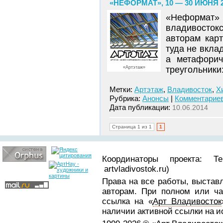
«НЕФОРМАТ», 10 — 30 ИЮНЯ 
«Неформат»
владивостокс
авторам кар
туда не вкла
а метафорич
«Артэтаж»
треугольники
Метки:
Артэтаж
,
Владивосток
,
Х
Рубрика:
Анонсы
|
Комментариев
Дата публикации:
10.06.2014
Страница 1 из 1
1
Координаторы проекта: Т
artvladivostok.ru)
Права на все работы, выстав
авторам. При полном или ча
ссылка на «
Арт Владивосток
наличии активной ссылки на 