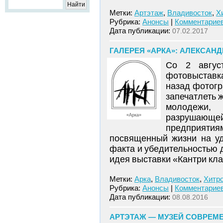
Метки:
Артэтаж
,
Владивосток
,
Х
Рубрика:
Анонсы
|
Комментариев
Дата публикации:
07.02.2017
ГАЛЕРЕЯ «АРКА»: АЛЕКСАНДР
Со 2 авгус
фотовыставк
назад фотогр
запечатлеть 
молодежи,
«Арка»
разрушающ
предприятия
посвященный жизни на уд
факта и убедительностью 
идея выставки «Кантри кл
Метки:
Арка
,
Владивосток
,
Хитр
Рубрика:
Анонсы
|
Комментариев
Дата публикации:
08.08.2016
АРТЭТАЖ — МУЗЕЙ СОВРЕМЕ