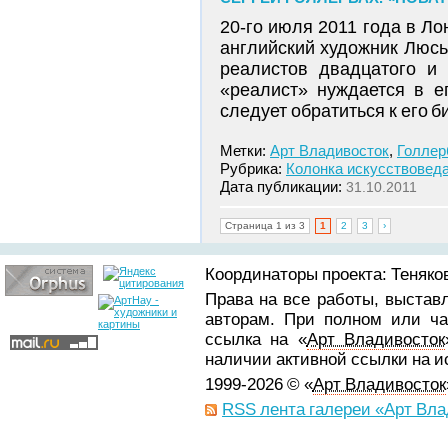
20-го июля 2011 года в Л
английский художник Люсь
реалистов двадцатого и 
«реалист» нуждается в е
следует обратиться к его 
Метки:
Арт Владивосток
,
Голлер
Рубрика:
Колонка искусствовед
Дата публикации:
31.10.2011
Страница 1 из 3
1
2
3
›
Координаторы проекта: Теняков
Права на все работы, выстав
авторам. При полном или ча
ссылка на «
Арт Владивосток
наличии активной ссылки на 
1999-2026 © «
Арт Владивосток
RSS лента галереи «Арт Вла