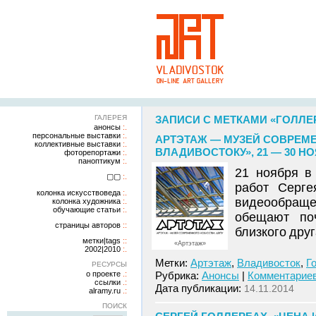
ГАЛЕРЕЯ
ЗАПИСИ С МЕТКАМИ «ГОЛЛЕ
анонсы
персональные выставки
АРТЭТАЖ — МУЗЕЙ СОВРЕМЕ
коллективные выставки
ВЛАДИВОСТОКУ», 21 — 30 НО
фоторепортажи
паноптикум
21 ноября в
▢▢
работ Серг
колонка искусствоведа
видеообращ
колонка художника
обучающие статьи
обещают поч
страницы авторов
близкого друг
метки|tags
«Артэтаж»
2002|2010
Метки:
Артэтаж
,
Владивосток
,
Г
РЕСУРСЫ
о проекте
Рубрика:
Анонсы
|
Комментариев
ссылки
Дата публикации:
14.11.2014
alramy.ru
ПОИСК