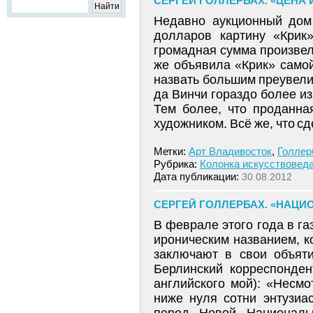
СЕРГЕЙ ГОЛЛЕРБАХ. «ЦЕНА 
Недавно аукционный дом
долларов картину «Крик
громадная сумма произвел
же объявила «Крик» самой
назвать большим преувели
да Винчи гораздо более из
Тем более, что проданна
художником. Всё же, что с
Метки:
Арт Владивосток
,
Голлер
Рубрика:
Колонка искусствовед
Дата публикации:
30.08.2012
СЕРГЕЙ ГОЛЛЕРБАХ. «НАЦ
В феврале этого года в га
ироническим названием, к
заключают в свои объяти
Берлинский корреспонден
английского мой): «Несмо
ниже нуля сотни энтузиа