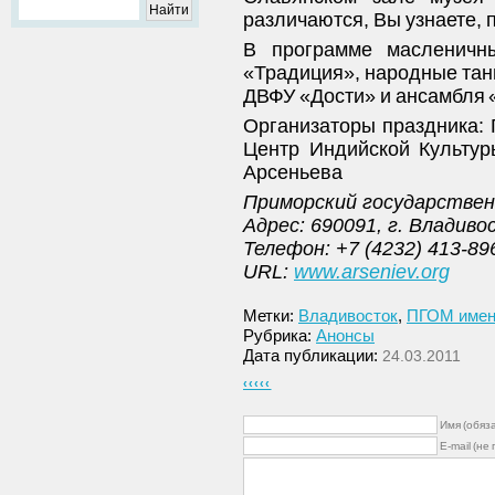
различаются, Вы узнаете, 
В программе масленичн
«Традиция», народные тан
ДВФУ «Дости» и ансамбля «
Организаторы праздника: 
Центр Индийской Культур
Арсеньева
Приморский государствен
Адрес: 690091, г. Владиво
Телефон: +7 (4232) 413-89
URL:
www.arseniev.org
Метки:
Владивосток
,
ПГОМ имени
Рубрика:
Анонсы
Дата публикации:
24.03.2011
‹‹‹‹‹
Имя (обяз
E-mail (не