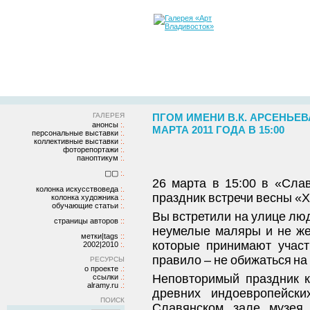
ГАЛЕРЕЯ
ПГОМ ИМЕНИ В.К. АРСЕНЬЕВ
анонсы
МАРТА 2011 ГОДА В 15:00
персональные выставки
коллективные выставки
фоторепортажи
паноптикум
▢▢
26 марта в 15:00 в «Сла
колонка искусствоведа
праздник встречи весны «
колонка художника
обучающие статьи
Вы встретили на улице люд
страницы авторов
неумелые маляры и не же
метки|tags
которые принимают участ
2002|2010
правило – не обижаться на
РЕСУРСЫ
о проекте
Неповторимый праздник к
ссылки
alramy.ru
древних индоевропейски
ПОИСК
Славянском зале музея