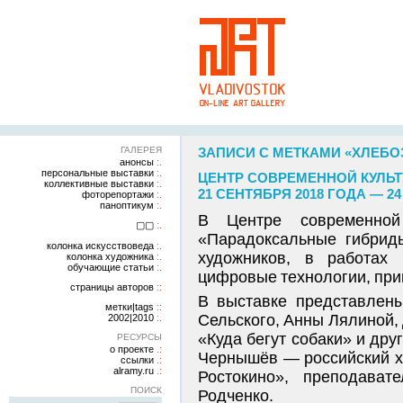
ГАЛЕРЕЯ
ЗАПИСИ С МЕТКАМИ «ХЛЕБО
анонсы
персональные выставки
ЦЕНТР СОВРЕМЕННОЙ КУЛЬ
коллективные выставки
21 СЕНТЯБРЯ 2018 ГОДА — 2
фоторепортажи
паноптикум
В Центре современной
▢▢
«Парадоксальные гибрид
колонка искусствоведа
художников, в работах 
колонка художника
обучающие статьи
цифровые технологии, при
страницы авторов
В выставке представлены
метки|tags
Сельского, Анны Лялиной,
2002|2010
«Куда бегут собаки» и дру
РЕСУРСЫ
о проекте
Чернышёв — российский ху
ссылки
alramy.ru
Ростокино», преподава
ПОИСК
Родченко.