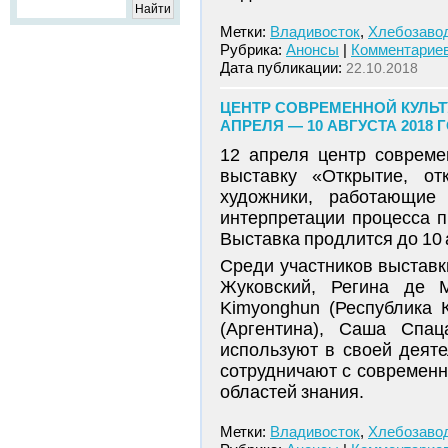
Метки:
Владивосток
,
Хлебозаво
Рубрика:
Анонсы
|
Комментариев
Дата публикации:
22.10.2018
ЦЕНТР СОВРЕМЕННОЙ КУЛЬТУ
АПРЕЛЯ — 10 АВГУСТА 2018 
12 апреля центр совреме
выставку «Открытие, от
художники, работающие 
интерпретации процесса п
Выставка продлится до 10 
Среди участников выставки 
Жуковский, Регина де М
Kimyonghun (Республика 
(Аргентина), Саша Спац
используют в своей деят
сотрудничают с современ
областей знания.
Метки:
Владивосток
,
Хлебозаво