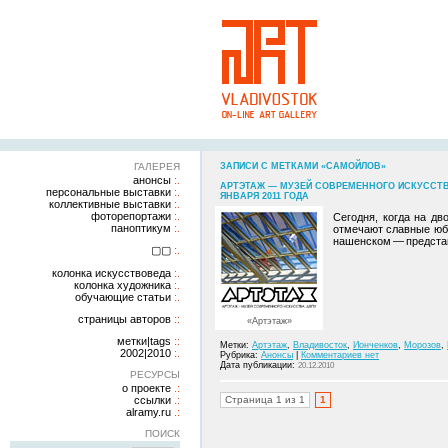
ГАЛЕРЕЯ
ЗАПИСИ С МЕТКАМИ «САМОЙЛОВ»
анонсы
АРТЭТАЖ — МУЗЕЙ СОВРЕМЕННОГО ИСКУССТВА
персональные выставки
ЯНВАРЯ 2011 ГОДА
коллективные выставки
фоторепортажи
Сегодня, когда на дв
паноптикум
отмечают славные юби
нашенском — представ
▢▢
колонка искусствоведа
колонка художника
обучающие статьи
страницы авторов
«Артэтаж»
метки|tags
Метки:
Артэтаж
,
Владивосток
,
Ионченков
,
Морозов
,
2002|2010
Рубрика:
Анонсы
|
Комментариев нет
Дата публикации:
20.12.2010
РЕСУРСЫ
о проекте
ссылки
Страница 1 из 1
1
alramy.ru
ПОИСК