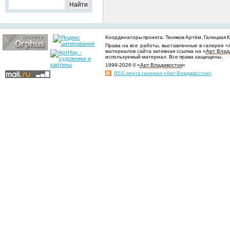
Координаторы проекта: Теняков Артём, Галицкая Ки
Права на все работы, выставленные в галерее «
материалов сайта активная ссылка на «
Арт Влад
используемый материал. Все права защищены.
1999-2026 © «
Арт Владивосток
»
RSS лента галереи «Арт Владивосток»