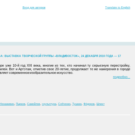
Вход для авторов
Translate to English
: ВЫСТАВКА ТВОРЧЕСКОЙ ГРУППЫ «ВЛАДИВОСТОК», 24 ДЕКАБРЯ 2010 ГОДА — 17
оре уже 10-й год XXI века, многие из тех, кто начинал ту серьезную перестройку,
леи. Вот и Артэтаж, отметив свое 20-летие, продолжает те же намерения в городе
ляет современное изобразительное искусство.
подробно
Ненаживин
,
Пырков
,
Самойлов
,
скульптура
,
Собченко
,
Тушкин
,
Фёдоров
,
Шлихт