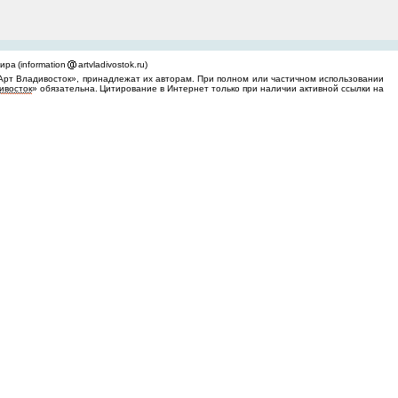
ра (information
artvladivostok.ru)
Арт Владивосток», принадлежат их авторам. При полном или частичном использовании
ивосток
» обязательна. Цитирование в Интернет только при наличии активной ссылки на