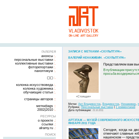
ГАЛЕРЕЯ
ЗАПИСИ С МЕТКАМИ «СКУЛЬПТУРА»
анонсы
ВАЛЕРИЙ НЕНАЖИВИН. «СКУЛЬПТУРА»
персональные выставки
коллективные выставки
Представляем вам выс
фоторепортажи
В публикации присутст
паноптикум
просьба воздержаться
▢▢
колонка искусствоведа
колонка художника
обучающие статьи
«Стоящая»
страницы авторов
Метки:
Арт Владивосток
,
Владивосток
,
Ненаживин
,
метки|tags
Рубрика:
Персональные выставки
|
1 комментарий
2002|2010
Дата публикации:
23.10.2011
РЕСУРСЫ
о проекте
АРТЭТАЖ — МУЗЕЙ СОВРЕМЕННОГО ИСКУССТВА
ЯНВАРЯ 2011 ГОДА
ссылки
alramy.ru
Сегодня, когда на дв
отмечают славные юби
ПОИСК
нашенском — представ