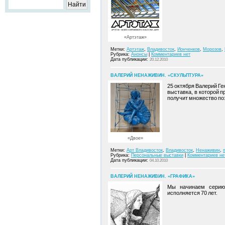
«Артэтаж»
Метки:
Артэтаж
,
Владивосток
,
Ионченков
,
Морозов
,
Рубрика:
Анонсы
|
Комментариев нет
Дата публикации:
20.12.2010
ВАЛЕРИЙ НЕНАЖИВИН. «СКУЛЬПТУРА»
25 октября Валерий Г
выставка, в которой п
получит множество по
«Двое»
Метки:
Арт Владивосток
,
Владивосток
,
Ненаживин
,
Рубрика:
Персональные выставки
|
Комментариев не
Дата публикации:
04.10.2010
ВАЛЕРИЙ НЕНАЖИВИН. «ГРАФИКА»
Мы начинаем серию 
исполняется 70 лет.