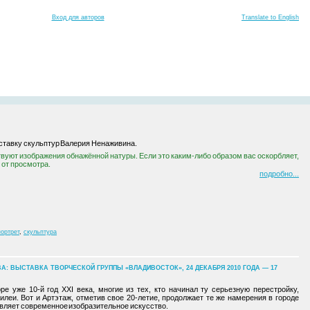
Вход для авторов
Translate to English
тавку скульптур Валерия Ненаживина.
вуют изображения обнажённой натуры. Если это каким-либо образом вас оскорбляет,
 от просмотра.
подробно
портрет
,
скульптура
: ВЫСТАВКА ТВОРЧЕСКОЙ ГРУППЫ «ВЛАДИВОСТОК», 24 ДЕКАБРЯ 2010 ГОДА — 17
оре уже 10-й год XXI века, многие из тех, кто начинал ту серьезную перестройку,
леи. Вот и Артэтаж, отметив свое 20-летие, продолжает те же намерения в городе
ляет современное изобразительное искусство.