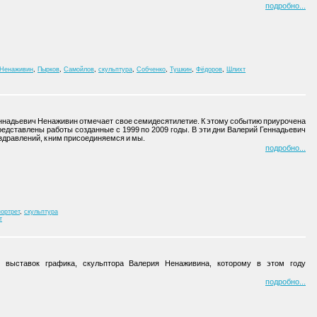
подробно
Ненаживин
,
Пырков
,
Самойлов
,
скульптура
,
Собченко
,
Тушкин
,
Фёдоров
,
Шлихт
еннадьевич Ненаживин отмечает свое семидесятилетие. К этому событию приурочена
редставлены работы созданные с 1999 по 2009 годы. В эти дни Валерий Геннадьевич
здравлений, к ним присоединяемся и мы.
подробно
портрет
,
скульптура
т
выставок графика, скульптора Валерия Ненаживина, которому в этом году
подробно