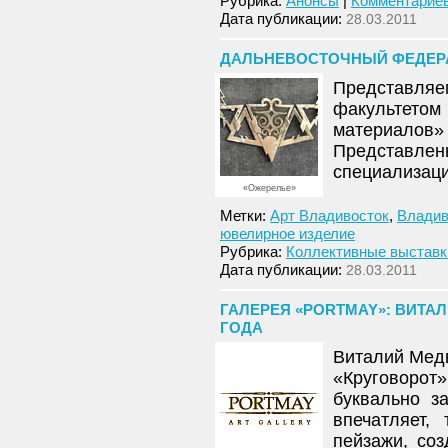
Рубрика:
Анонсы
|
Комментариев
Дата публикации:
28.03.2011
ДАЛЬНЕВОСТОЧНЫЙ ФЕДЕРА
Представляе
факультето
материалов»
Представле
специализаци
«Ожерелье»
Метки:
Арт Владивосток
,
Владив
ювелирное изделие
Рубрика:
Коллективные выставк
Дата публикации:
28.03.2011
ГАЛЕРЕЯ «PORTMAY»: ВИТАЛ
ГОДА
Виталий Медв
«Круговоро
буквально за
впечатляет,
пейзажи, со