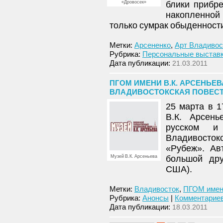
«Дровосек»
блики прибр
накопленной 
только сумрак обыденност
Метки:
Арсененко
,
Арт Владивос
Рубрика:
Персональные выстав
Дата публикации:
21.03.2011
ПГОМ ИМЕНИ В.К. АРСЕНЬЕ
ВЛАДИВОСТОКСКАЯ ПОВЕСТЬ»,
25 марта в 1
В.К. Арсень
русском и
Владивосто
«Рубеж». Ав
Музей В.К. Арсеньева
большой дру
США).
Метки:
Владивосток
,
ПГОМ имени
Рубрика:
Анонсы
|
Комментариев
Дата публикации:
18.03.2011