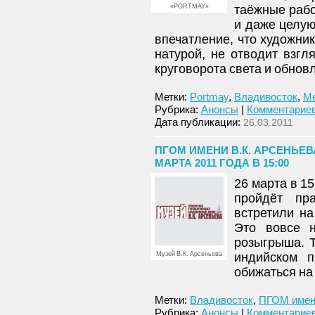
«PORTMAY»
таёжные рабо
и даже целую
впечатление, что художни
натурой, не отводит взгл
круговорота света и обно
Метки:
Portmay
,
Владивосток
,
М
Рубрика:
Анонсы
|
Комментариев
Дата публикации:
26.03.2011
ПГОМ ИМЕНИ В.К. АРСЕНЬЕВ
МАРТА 2011 ГОДА В 15:00
26 марта в 1
пройдёт пр
встретили на
Это вовсе 
розыгрыша. 
Музей В.К. Арсеньева
индийском 
обижаться на
Метки:
Владивосток
,
ПГОМ имени
Рубрика:
Анонсы
|
Комментариев