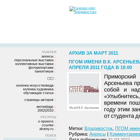
ГАЛЕРЕЯ
АРХИВ ЗА МАРТ 2011
анонсы
персональные выставки
ПГОМ ИМЕНИ В.К. АРСЕНЬЕВ
коллективные выставки
АПРЕЛЯ 2011 ГОДА В 18:00
фоторепортажи
паноптикум
Приморский 
▢▢
Арсеньева п
колонка искусствоведа
собой и на
колонка художника
обучающие статьи
«Улыбнитесь
страницы авторов
времени пошу
метки|tags
Музей В.К. Арсеньева
году этим за
2002|2010
от студента д
РЕСУРСЫ
о проекте
ссылки
Метки:
Владивосток
,
ПГОМ имени
alramy.ru
Рубрика:
Анонсы
|
Комментариев
ПОИСК
Дата публикации:
31.03.2011