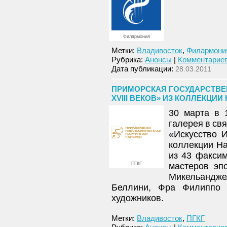
Филармония
Метки:
Владивосток
,
Филармони
Рубрика:
Анонсы
|
Комментариев
Дата публикации:
28.03.2011
ПРИМОРСКАЯ ГОСУДАРСТВЕН
XVIII ВЕКОВ» ИЗ КОЛЛЕКЦИИ 
30 марта в 
галерея в св
«Искусство 
коллекции На
из 43 факси
ПГКГ
мастеров эп
Микельандже
Беллини, Фра Филиппо Л
художников.
Метки:
Владивосток
,
ПГКГ