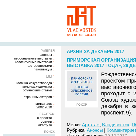
ГАЛЕРЕЯ
АРХИВ ЗА ДЕКАБРЬ 2017
анонсы
персональные выставки
ПРИМОРСКАЯ ОРГАНИЗАЦИЯ
коллективные выставки
ВЫСТАВКА 2017 ГОДА», 26 ДЕ
фоторепортажи
паноптикум
Рождественс
▢▢
проектом Пр
колонка искусствоведа
выставочного
колонка художника
обучающие статьи
проходит с 
страницы авторов
Союза худож
метки|tags
ПО СХР
декабря в з
2002|2010
проспект, 9).
РЕСУРСЫ
о проекте
ссылки
Метки:
Артэтаж
,
Владивосток
,
П
alramy.ru
Рубрика:
Анонсы
|
Комментариев
ПОИСК
Дата публикации:
29.12.2017