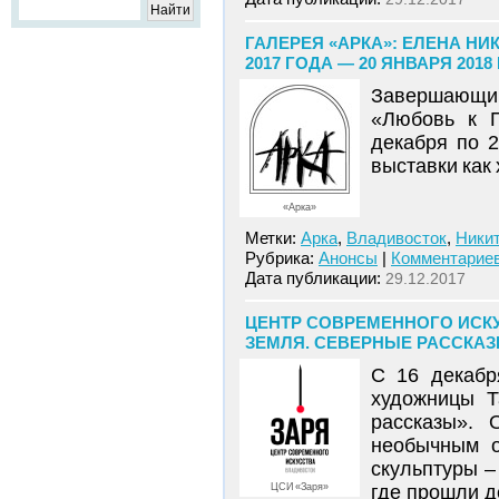
ГАЛЕРЕЯ «АРКА»: ЕЛЕНА НИ
2017 ГОДА — 20 ЯНВАРЯ 2018
Завершающий
«Любовь к П
декабря по 
выставки как
«Арка»
Метки:
Арка
,
Владивосток
,
Ники
Рубрика:
Анонсы
|
Комментариев
Дата публикации:
29.12.2017
ЦЕНТР СОВРЕМЕННОГО ИСКУ
ЗЕМЛЯ. СЕВЕРНЫЕ РАССКАЗЫ»
С 16 декабр
художницы Т
рассказы». 
необычным о
скульптуры –
ЦСИ «Заря»
где прошли д