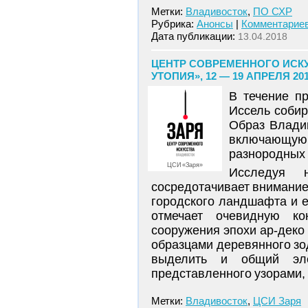
Метки:
Владивосток
,
ПО СХР
Рубрика:
Анонсы
|
Комментариев
Дата публикации:
13.04.2018
ЦЕНТР СОВРЕМЕННОГО ИСКУ
УТОПИЯ», 12 — 19 АПРЕЛЯ 20
В течение п
Иссель собир
Образ Владив
включающую 
разнородных 
ЦСИ «Заря»
Исследуя 
сосредотачивает внимание
городского ландшафта и е
отмечает очевидную кон
сооружения эпохи ар-деко
образцами деревянного зо
выделить и общий эле
представленного узорами,
Метки:
Владивосток
,
ЦСИ Заря