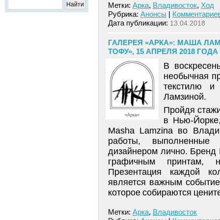
Метки:
Арка
,
Владивосток
,
Ход
Рубрика:
Анонсы
|
Комментариев
Дата публикации:
13.04.2018
ГАЛЕРЕЯ «АРКА»: МАША ЛА
ТОФУ», 15 АПРЕЛЯ 2018 ГОДА 
В воскресен
необычная п
текстилю и 
Ламзиной.
Пройдя стажи
«Арка»
в Нью-Йорке
Masha Lamzina во Владив
работы, выполненные 
дизайнером лично. Бренд 
графичным принтам, н
Презентация каждой ко
является важным событие
которое собираются цените
Метки:
Арка
,
Владивосток