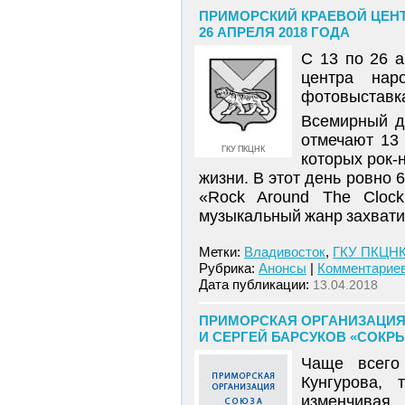
ПРИМОРСКИЙ КРАЕВОЙ ЦЕНТР
26 АПРЕЛЯ 2018 ГОДА
С 13 по 26 
центра нар
фотовыставка
Всемирный де
отмечают 13
ГКУ ПКЦНК
которых рок-
жизни. В этот день ровно 6
«Rock Around The Clock
музыкальный жанр захватил
Метки:
Владивосток
,
ГКУ ПКЦН
Рубрика:
Анонсы
|
Комментариев
Дата публикации:
13.04.2018
ПРИМОРСКАЯ ОРГАНИЗАЦИЯ
И СЕРГЕЙ БАРСУКОВ «СОКРЫТ
Чаще всего
Кунгурова, 
изменчивая,