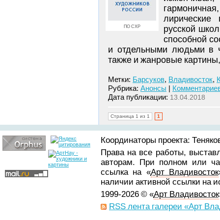
гармоничная
лирические 
ПО СХР
русской школ
способной со
и отдельными людьми в ч
также и жанровые картины,
Метки:
Барсуков
,
Владивосток
,
Рубрика:
Анонсы
|
Комментариев
Дата публикации:
13.04.2018
Страница 1 из 1
1
Координаторы проекта: Теняков
Права на все работы, выстав
авторам. При полном или ча
ссылка на «
Арт Владивосток
наличии активной ссылки на 
1999-2026 © «
Арт Владивосток
RSS лента галереи «Арт Вла