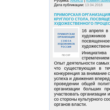
Рубрика:
Анонсы
|
Комментариев
Дата публикации:
13.04.2018
ПРИМОРСКАЯ ОРГАНИЗАЦИЯ
КРУГЛОГО СТОЛА, ПОСВЯЩ
ХУДОЖЕСТВЕННОГО ПРОЦЕССА
16 апреля в
художников
посвященн
художественн
Инициатив
ПО СХР
стремлением
Опыт деятельности самых 
что существующая в те
конкуренция за внимание 
успеха и движения вперед
проведении общей полит
организации больших п
участвовать организации 
со стороны культурного с
органов власти.