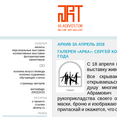
ГАЛЕРЕЯ
АРХИВ ЗА АПРЕЛЬ 2018
анонсы
персональные выставки
ГАЛЕРЕЯ «АРКА»: СЕРГЕЙ ХО
коллективные выставки
ГОДА
фоторепортажи
паноптикум
С 18 апреля 
▢▢
выставку жив
колонка искусствоведа
колонка художника
Все скрыва
обучающие статьи
открываешься
страницы авторов
душу многи
метки|tags
«Арка»
Абрамович
2002|2010
рукоприкладства своего 
РЕСУРСЫ
о проекте
маски, броню и изображают
ссылки
alramy.ru
приласкай и окажется, что
ПОИСК