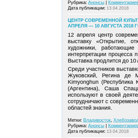
Рубрика:
Анонсы
|
Комментариев
Дата публикации:
13.04.2018
ЦЕНТР СОВРЕМЕННОЙ КУЛЬТУ
АПРЕЛЯ — 10 АВГУСТА 2018 
12 апреля центр совреме
выставку «Открытие, от
художники, работающие 
интерпретации процесса п
Выставка продлится до 10 
Среди участников выставки 
Жуковский, Регина де М
Kimyonghun (Республика 
(Аргентина), Саша Спац
используют в своей деят
сотрудничают с современ
областей знания.
Метки:
Владивосток
,
Хлебозаво
Рубрика:
Анонсы
|
Комментариев
Дата публикации:
13.04.2018