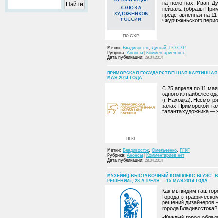
на полотнах. Иван Д
пейзажа (образы Прим
представленная на 11
чжурчженьского период
ПО СХР
Метки:
Владивосток
,
Дункай
,
ПО СХР
Рубрика:
Анонсы
|
Комментариев нет
Дата публикации:
29.04.2014
ПРИМОРСКАЯ ГОСУДАРСТВЕННАЯ КАРТИННАЯ Г
МАЯ 2014 ГОДА
С 25 апреля по 11 ма
одного из наиболее о
(г. Находка). Несмотр
залах Приморской га
таланта художника — ж
ПГКГ
Метки:
Владивосток
,
Омельченко
,
ПГКГ
Рубрика:
Анонсы
|
Комментариев нет
Дата публикации:
28.04.2014
МУЗЕЙНО-ВЫСТАВОЧНЫЙ КОМПЛЕКС ВГУЭС: В
РЕШЕНИЙ», 28 АПРЕЛЯ — 15 МАЯ 2014 ГОДА
Как мы видим наш гор
Города в графическо
решений дизайнеров – 
города Владивостока?
«Каждый город облад