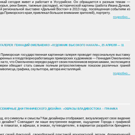
ункай сегодня живет и работает в Уссурийске. Он обращается к разным темам —
орья, реки Бикин, таежные распадки), исторической картины (работа Ивана Дункая,
-й региональной выставке «Дальний Восток» в 2013 году, посвященная событиям из
а Приморского края, привлекал большое внимание зрителей), портрету.
подробно
АЛЕРЕЯ: ГЕННАДИЙ ОМЕЛЬЧЕНКО «ХУДОЖНИК ВЫСОКОГО НАКАЛА», 25 АПРЕЛЯ — 11
я Приморская государственная картинная галерея проводит персональную выставку
даренных и плодотворно работающих приморских художников — Геннадия Омельченко
я на то, что Омельченко нередко радует своих поклонников вернисажами, экспозиция в
лереи обещает стать самым полным ретроспективным показом различных граней
ивописца, графика, скульптора, автора инсталляций.
подробно
СЕМИРНЫЕ ДНИ ГРАФИЧЕСКОГО ДИЗАЙНА: «ОБРАЗЫ ВЛАДИВОСТОКА – ГРАФИКА
од, его символы и смыслы? Как дизайнеры отображают, визуализируют свое видение
м дизайне? Совпадает ли наше внутреннее видение, ощущение Города с графикой
в плакатах, в афишах, в знаках, путеводителях, в вариантах разработок брендинга
ает своей фактурой, своеобразной пластикой архитектурой детали, формирующей