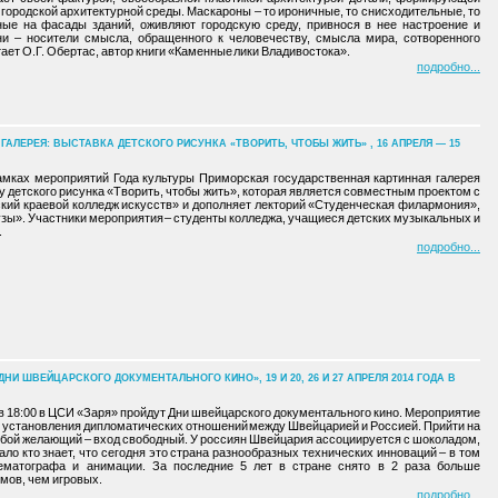
городской архитектурной среды. Маскароны – то ироничные, то снисходительные, то
ые на фасады зданий, оживляют городскую среду, привнося в нее настроение и
ни – носители смысла, обращенного к человечеству, смысла мира, сотворенного
тает О.Г. Обертас, автор книги «Каменные лики Владивостока».
подробно
ЛЕРЕЯ: ВЫСТАВКА ДЕТСКОГО РИСУНКА «ТВОРИТЬ, ЧТОБЫ ЖИТЬ» , 16 АПРЕЛЯ — 15
рамках мероприятий Года культуры Приморская государственная картинная галерея
 детского рисунка «Творить, чтобы жить», которая является совместным проектом с
ий краевой колледж искусств» и дополняет лекторий «Студенческая филармония»,
узы». Участники мероприятия – студенты колледжа, учащиеся детских музыкальных и
.
подробно
И ШВЕЙЦАРСКОГО ДОКУМЕНТАЛЬНОГО КИНО», 19 И 20, 26 И 27 АПРЕЛЯ 2014 ГОДА В
ля в 18:00 в ЦСИ «Заря» пройдут Дни швейцарского документального кино. Мероприятие
 установления дипломатических отношений между Швейцарией и Россией. Прийти на
бой желающий – вход свободный. У россиян Швейцария ассоциируется с шоколадом,
ло кто знает, что сегодня это страна разнообразных технических инноваций – в том
ематографа и анимации. За последние 5 лет в стране снято в 2 раза больше
ов, чем игровых.
подробно