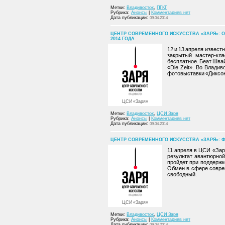
Метки:
Владивосток
,
ПГКГ
Рубрика:
Анонсы
|
Комментариев нет
Дата публикации:
09.04.2014
ЦЕНТР СОВРЕМЕННОГО ИСКУССТВА «ЗАРЯ»: О
2014 ГОДА
12 и 13 апреля извес
закрытый мастер-кл
бесплатное. Беат Швай
«Die Zeit». Во Влади
фотовыставки «Диксон
ЦСИ «Заря»
Метки:
Владивосток
,
ЦСИ Заря
Рубрика:
Анонсы
|
Комментариев нет
Дата публикации:
09.04.2014
ЦЕНТР СОВРЕМЕННОГО ИСКУССТВА «ЗАРЯ»: Ф
11 апреля в ЦСИ «Зар
результат авантюрно
пройдет при поддержк
Обмен в сфере соврем
свободный.
ЦСИ «Заря»
Метки:
Владивосток
,
ЦСИ Заря
Рубрика:
Анонсы
|
Комментариев нет
Дата публикации:
09.04.2014