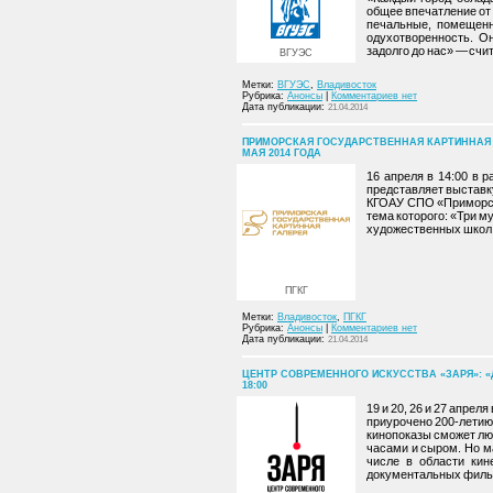
общее впечатление от 
печальные, помещенн
одухотворенность. О
задолго до нас» — счи
ВГУЭС
Метки:
ВГУЭС
,
Владивосток
Рубрика:
Анонсы
|
Комментариев нет
Дата публикации:
21.04.2014
ПРИМОРСКАЯ ГОСУДАРСТВЕННАЯ КАРТИННАЯ ГА
МАЯ 2014 ГОДА
16 апреля в 14:00 в 
представляет выставку
КГОАУ СПО «Приморск
тема которого: «Три м
художественных школ
ПГКГ
Метки:
Владивосток
,
ПГКГ
Рубрика:
Анонсы
|
Комментариев нет
Дата публикации:
21.04.2014
ЦЕНТР СОВРЕМЕННОГО ИСКУССТВА «ЗАРЯ»: «ДН
18:00
19 и 20, 26 и 27 апре
приурочено 200-летию
кинопоказы сможет лю
часами и сыром. Но ма
числе в области кин
документальных фильм