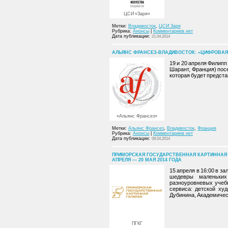
ЦСИ «Заря»
Метки:
Владивосток
,
ЦСИ Заря
Рубрика:
Анонсы
|
Комментариев нет
Дата публикации:
21.04.2014
АЛЬЯНС ФРАНСЕЗ-ВЛАДИВОСТОК: «ЦИФРОВАЯ НО
19 и 20 апреля Филипп
Шарант, Франция) посе
которая будет предста
«Альянс Франсез»
Метки:
Альянс Франсез
,
Владивосток
,
Франция
Рубрика:
Анонсы
|
Комментариев нет
Дата публикации:
09.04.2014
ПРИМОРСКАЯ ГОСУДАРСТВЕННАЯ КАРТИННАЯ 
АПРЕЛЯ — 20 МАЯ 2014 ГОДА
15 апреля в 16:00 в з
шедевры маленьких
разноуровневых учеб
сервиса: детской ху
Дубинина, Академичес
ПГКГ