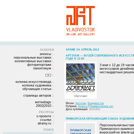
ГАЛЕРЕЯ
АРХИВ ЗА АПРЕЛЬ 2014
анонсы
АРТЭТАЖ — МУЗЕЙ СОВРЕМЕННОГО ИСКУССТВ
персональные выставки
ГОДА В 12:00
коллективные выставки
фоторепортажи
3 мая с 12 до 19 час
паноптикум
аксессуаров дизайне
нестандартных решени
▢▢
колонка искусствоведа
колонка художника
обучающие статьи
страницы авторов
«Артэтаж»
метки|tags
Метки:
Артэтаж
,
Владивосток
2002|2010
Рубрика:
Анонсы
|
Комментариев нет
Дата публикации:
29.04.2014
РЕСУРСЫ
о проекте
ПРИМОРСКАЯ ОРГАНИЗАЦИЯ СОЮЗА ХУДОЖНИКОВ
ссылки
alramy.ru
Персональная выставк
Приморского краевог
ПОИСК
выросший на земле удэ