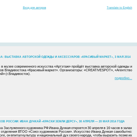
Вход для авторов
Translate to English
А: ВЫСТАВКА АВТОРСКОЙ ОДЕЖДЫ И АКСЕССУАРОВ «КРАСИВЫЙ МАРКЕТ», 3 МАЯ 2014
ов в музее современного искусства «Артэтаж» пройдёт выставка авторской одежды и
ров Владивостока «Красивый маркет». Организаторы: «CREATIVESPOT», «Агентство
й» (г.Владивосток).
подробно
 РОССИИ: ИВАН ДУНКАЙ «КРАСКИ ЗЕМЛИ ДЕРСУ», 30 АПРЕЛЯ — 20 МАЯ 2014 ГОДА
а Заслуженного художника РФ Ивана Дункая откроется 30 апреля в 16 часов в залах
о отделения ВТОО «Союз художников России». Искусство Ивана Дункая самобытно:
ге, он впитал культуру и национальный дух своего народа, чтобы выразить позже их