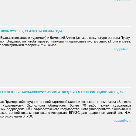
ЧЬ МУЗЕЕВ», 19 И 20 АПРЕЛЯ 2014 ГОДА
 Буанар (писатель и художник) и Димитрий Алипс (атташе по культуре региона Пуату-
тят Владивосток, чтобы провести лекции и подготовить инсталляцию к Ночи музеев,
влена публике в галерее АРКА 14 мая.
подробно
ГАЛЕРЕЯ: ВЫСТАВКА-КОНКУРС «ВЕЛИКИЕ ШЕДЕВРЫ МАЛЕНЬКИХ ХУДОЖНИКОВ», 15
алах Приморской государственной картинной галереи открывается выставка «Великие
 художников». Экспозиция объединяет более 70 работ юных художников
ных подразделений Владивостокского государственного университета экономики и
дожественной школы при школе-интернате ВГУЭС для одаренных детей им. Н.Н.
кого колледжа ВГУЭС.
подробно