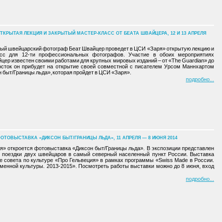
ТКРЫТАЯ ЛЕКЦИЯ И ЗАКРЫТЫЙ МАСТЕР-КЛАСС ОТ БЕАТА ШВАЙЦЕРА, 12 И 13 АПРЕЛЯ
тный швейцарский фотограф Беат Швайцер проведет в ЦСИ «Заря» открытую лекцию и
асс для 12-ти профессиональных фотографов. Участие в обоих мероприятиях
цер известен своими работами для крупных мировых изданий – от «The Guardian» до
восток он прибудет на открытие своей совместной с писателем Урсом Маннхартом
 быт/Границы льда», которая пройдет в ЦСИ «Заря».
подробно
ОТОВЫСТАВКА «ДИКСОН БЫТ/ГРАНИЦЫ ЛЬДА», 11 АПРЕЛЯ — 8 ИЮНЯ 2014
я» откроется фотовыставка «Диксон быт/Границы льда». В экспозиции представлен
й поездки двух швейцаров в самый северный населенный пункт России. Выставка
е совета по культуре «Про Гельвеция» в рамках программы «Swiss Made в России.
енной культуры. 2013-2015». Посмотреть работы выставки можно до 8 июня, вход
подробно