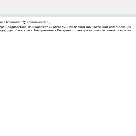
ра (information
artvladivostok.ru)
Арт Владивосток», принадлежат их авторам. При полном или частичном использовании
ивосток
» обязательна. Цитирование в Интернет только при наличии активной ссылки на