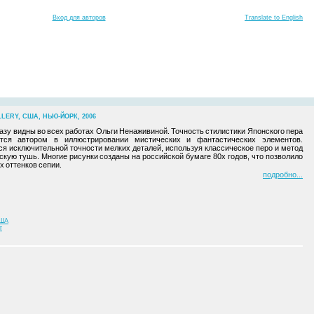
Вход для авторов
Translate to English
LERY, США, НЬЮ-ЙОРК, 2006
азу видны во всех работах Ольги Ненаживиной. Точность стилистики Японского пера
тся автором в иллюстрировании мистических и фантастических элементов.
я исключительной точности мелких деталей, используя классическое перо и метод
скую тушь. Многие рисунки созданы на российской бумаге 80х годов, что позволило
 оттенков сепии.
подробно
ША
т