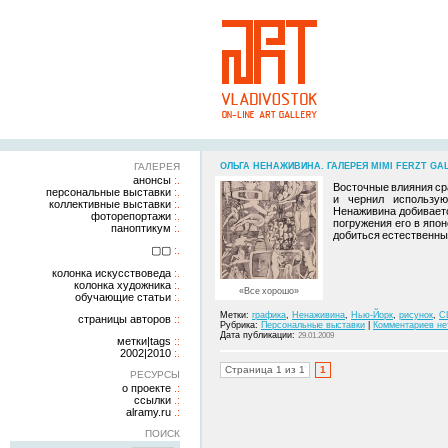
ГАЛЕРЕЯ
ОЛЬГА НЕНАЖИВИНА. ГАЛЕРЕЯ MIMI FERZT GAL
анонсы
Восточные влияния ср
персональные выставки
и чернил использую
коллективные выставки
Ненаживина добиваетс
фоторепортажи
погружения его в япон
паноптикум
добиться естественных
▢▢
колонка искусствоведа
колонка художника
«Все хорошо»
обучающие статьи
Метки:
графика
,
Ненаживина
,
Нью-Йорк
,
рисунок
,
С
страницы авторов
Рубрика:
Персональные выставки
|
Комментариев не
Дата публикации:
29.01.2009
метки|tags
2002|2010
Страница 1 из 1
1
РЕСУРСЫ
о проекте
ссылки
alramy.ru
ПОИСК