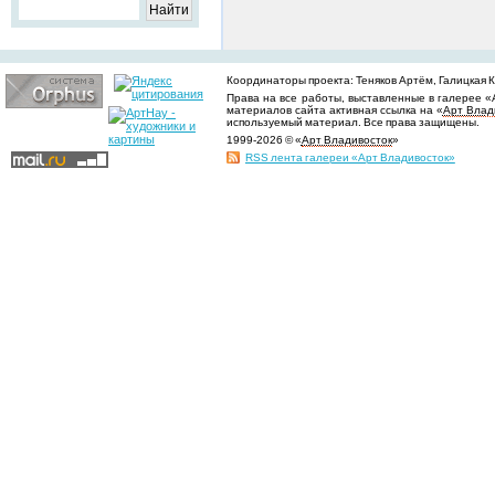
Координаторы проекта: Теняков Артём, Галицкая Ки
Права на все работы, выставленные в галерее «
материалов сайта активная ссылка на «
Арт Влад
используемый материал. Все права защищены.
1999-2026 © «
Арт Владивосток
»
RSS лента галереи «Арт Владивосток»