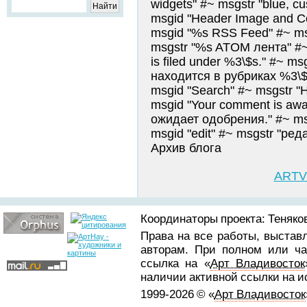
widgets" #~ msgstr "blue, cu
msgid "Header Image and C
msgid "%s RSS Feed" #~ ms
msgstr "%s ATOM лента" #~ 
is filed under %3\$s." #~ m
находится в рубриках %3\$s.
msgid "Search" #~ msgstr "
msgid "Your comment is awa
ожидает одобрения." #~ msg
msgid "edit" #~ msgstr "ред
Архив блога
ARTV
Координаторы проекта: Теняков
Права на все работы, выстав
авторам. При полном или ча
ссылка на «
Арт Владивосток
наличии активной ссылки на 
1999-2026 © «
Арт Владивосток