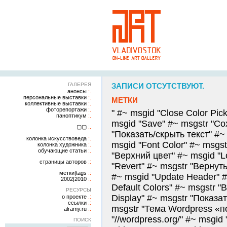
ГАЛЕРЕЯ
ЗАПИСИ ОТСУТСТВУЮТ.
анонсы
персональные выставки
МЕТКИ
коллективные выставки
фоторепортажи
" #~ msgid "Close Color Pi
паноптикум
msgid "Save" #~ msgstr "Со
▢▢
"Показать/скрыть текст" #~
колонка искусствоведа
msgid "Font Color" #~ msgs
колонка художника
обучающие статьи
"Верхний цвет" #~ msgid "L
страницы авторов
"Revert" #~ msgstr "Вернут
метки|tags
#~ msgid "Update Header" #
2002|2010
Default Colors" #~ msgstr 
РЕСУРСЫ
Display" #~ msgstr "Показа
о проекте
ссылки
msgstr "Тема Wordpress «по
alramy.ru
"//wordpress.org/" #~ msgid 
ПОИСК