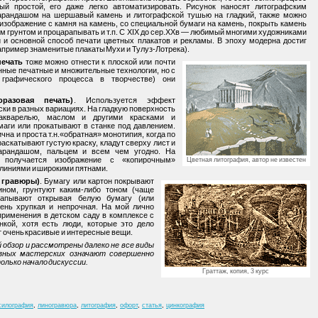
ый простой, его даже легко автоматизировать. Рисунок наносят литографским
арандашом на шершавый камень и литографской тушью на гладкий, также можно
изображение с камня на камень, со специальной бумаги на камень, покрыть камень
 грунтом и процарапывать и т.п. С XIX до сер.XXв — любимый многими художниками
 и основной способ печати цветных плакатов и рекламы. В эпоху модерна достиг
апример знаменитые плакаты Мухи и Тулуз-Лотрека).
печать
тоже можно отнести к плоской или почти
нные печатные и множительные технологии, но с
 графического процесса в творчестве) они
разовая печать)
. Используется эффект
ки в разных вариациях. На гладкую поверхность
акварелью, маслом и другими красками и
аги или прокатывают в станке под давлением.
на и проста т.н.«обратная» монотипия, когда по
аскатывают густую краску, кладут сверху лист и
арандашом, пальцем и всем чем угодно. На
 получается изображение с «копирочным»
Цветная литография, автор не известен
линиями и широкими пятнами.
я гравюры)
. Бумагу или картон покрывают
ном, грунтуют каким-либо тоном (чаще
апывают открывая белую бумагу (или
чень хрупкая и непрочная. На мой лично
применения в детском саду в комплексе с
нкой, хотя есть люди, которые это дело
т очень красивые и интересные вещи.
 обзор и рассмотрены далеко не все виды
азных мастерских означают совершенно
олько начало дискуссии.
Граттаж, копия, 3 курс
силография
,
линогравюра
,
литография
,
офорт
,
статья
,
цинкография