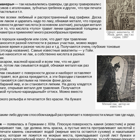
«манеры»
— так называлились гравюры, где доску гравировали с
ков с иголочками, зубчатых гребенок и других, что при печати
астелью и т.п.
ее всеми любимый и распространенный вид графики. Доска
м лаком и царапать надо по лаку, обнажая металл, что гораздо
еровности делает кислота (в основном азотная), разъедая металл
ся то, что кислота «тупо» травит линии одинаковой толщины и
диаметра и применяют много разнообразных приемов:
Офорт, акватинта, И.
Янов, дипл. лист из
серии, 1997
порошок канифоли или соли, что дает при травлении
аносится разной плотности в разных участках, можно жидко
азное время и разное число раз и т.д. Получаются очень глубокие тоновые
(отсюда название). Самые известные акватинты — у Гойи.
ью наносится не лак, а собственно кислота в разных
ии.
харом, масяной краской и всем тем, что не дает
е, потом лак смывается водой, обнажая металл как раз
отой.
лак смывают с поверхности доски и наоборот оставляют
травят, вся доска проедается, а эти бороздки становятся
становятся светлыми на темном фоне доски.
араний жир, и он становится липким. На доску кладется
умаге, открывая металл для травления. Получается
такой «угольно-карандашный» оттиск. Можно вместо
окого рельефа и печатается без краски. На бумаге
Мягкий лак, автор не
известен
аким-либо другим способом каждый раз прилипает к поверхности клише там где надо,
я
— появилась в Германии с XIXв. Плоскую поверхность камня (известняк) и реже
иривают там, где должна лечь краска, а пустые места протравливают кислотой с
 печати камень смачивают водой (жирные места остаются сухими) и накатывают
аску, которая не ложится на мокрые места, прикладывают сухой лист бумаги и
т через литографский пресс. Если камень хорошо обработан, то собственно процесс