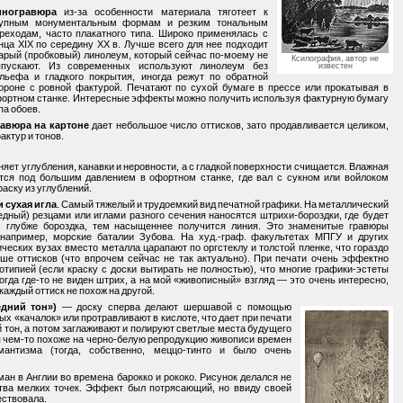
иногравюра
из-за особенности материала тяготеет к
упным монументальным формам и резким тональным
реходам, часто плакатного типа. Широко применялась с
нца XIX по середину XX в. Лучше всего для нее подходит
арый (пробковый) линолеум, который сейчас по-моему не
Ксилография, автор не
пускают. Из современных используют линолеум без
известен
льефа и гладкого покрытия, иногда режут по обратной
ороне с ровной фактурой. Печатают по сухой бумаге в прессе или прокатывая в
ортном станке. Интересные эффекты можно получить используя фактурную бумагу
па обоев.
авюра на картоне
дает небольшое число оттисков, зато продавливается целиком,
актур и тонов.
лняет углубления, канавки и неровности, а с гладкой поверхности счищается. Влажная
тся под большим давлением в офортном станке, где вал с сукном или войлоком
раску из углублений.
 сухая игла
. Самый тяжелый и трудоемкий вид печатной графики. На металлический
едный) резцами или иглами разного сечения наносятся штрихи-бороздки, где будет
м глубже бороздка, тем насыщеннее получится линия. Это знаменитые гравюры
 например, морские баталии Зубова. На худ.-граф. факультетах МПГУ и других
ческих вузах вместо металла царапают по оргстеклу и толстой пленке, что гораздо
ьше оттисков (что впрочем сейчас не так актуально). При печати очень эффектно
типией (если краску с доски вытирать не полностью), что многие графики-эстеты
огда где-то не виден штрих, а на мой «живописный» взгляд — это очень интересно,
каждый оттиск не похож на другой.
едний тон»)
— доску сперва делают шершавой с помощью
х «качалок» или протравливают в кислоте, что дает при печати
 тон, а потом заглаживают и полируют светлые места будущего
я чем-то похоже на черно-белую репродукцию живописи времен
мантизма (тогда, собственно, меццо-тинто и было очень
ан в Англии во времена барокко и рококо. Рисунок делался не
тва мелких точек. Эффект был потрясающий, но ввиду своей
ествовала.