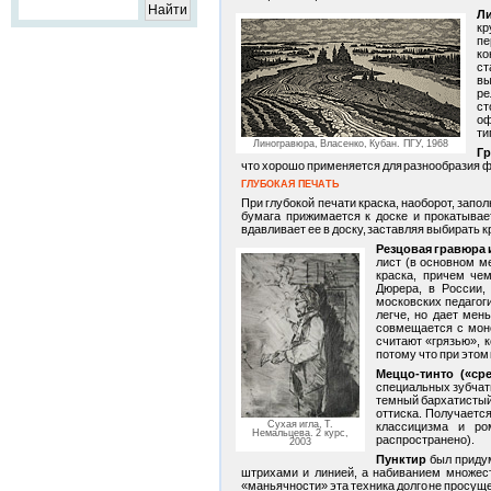
Л
кр
пе
ко
ст
вы
ре
ст
оф
ти
Линогравюра, Власенко, Кубан. ПГУ, 1968
Гр
что хорошо применяется для разнообразия ф
ГЛУБОКАЯ ПЕЧАТЬ
При глубокой печати краска, наоборот, запо
бумага прижимается к доске и прокатывае
вдавливает ее в доску, заставляя выбирать к
Резцовая гравюра и
лист (в основном м
краска, причем че
Дюрера, в России,
московских педагоги
легче, но дает мен
совмещается с моно
считают «грязью», к
потому что при этом 
Меццо-тинто («ср
специальных зубчаты
темный бархатистый
оттиска. Получаетс
Сухая игла, Т.
классицизма и ро
Немальцева. 2 курс,
распространено).
2003
Пунктир
был придум
штрихами и линией, а набиванием множес
«маньячности» эта техника долго не просущ