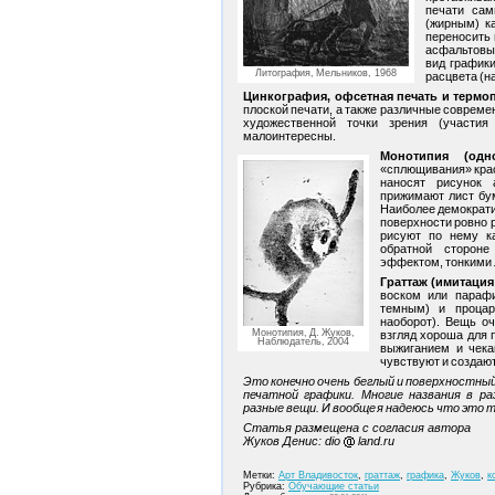
печати сам
(жирным) к
переносить 
асфальтовым
вид графики
Литография, Мельников, 1968
расцвета (н
Цинкография, офсетная печать и термо
плоской печати, а также различные совреме
художественной точки зрения (участия
малоинтересны.
Монотипия (одно
«сплющивания» крас
наносят рисунок 
прижимают лист бум
Наиболее демократич
поверхности ровно р
рисуют по нему к
обратной стороне
эффектом, тонкими 
Граттаж (имитаци
воском или парафи
темным) и процар
наоборот). Вещь о
Монотипия, Д. Жуков,
взгляд хороша для 
Наблюдатель, 2004
выжиганием и чека
чувствуют и создаю
Это конечно очень беглый и поверхностный
печатной графики. Многие названия в р
разные вещи. И вообще я надеюсь что это т
Статья размещена с согласия автора
Жуков Денис: dio
land.ru
Метки:
Арт Владивосток
,
граттаж
,
графика
,
Жуков
,
к
Рубрика:
Обучающие статьи