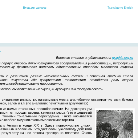
Вход для авторов
Translate to English
»
Впервые статья опубликована на
graphic.org.ru
в первую очередь для многократного воспроизведения (иллюстраций, репродукций
 поскольку фактически являлась единственным способом массового тиража
язи с развитием разных множительных техник и печатная графика стала
ьного искусства где графическим технологиям отводится роль скорее
чем способа размножить нарисованное.
 основном делят на «Высокую», «Глубокую» и «Плоскую» печать.
тся валиком или кистью на выпуклые места, а углубления остаются чистыми, бумага
ой, валом и т.п. (по аналогии с печатями на документах)
 из самых старинных способов печати. На доске резцом
висит от породы дерева, качества резца (это и дешевый
с тонкими тональными переходами). Также называется
мо особого видения очень высокого мастерства.
а к Англии в конце XIX в. Здесь поверхностью служит
вязанным к волокнам, что дает большую свободу действий
и результату на нее похожа гравюра на пластике. Очень