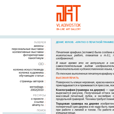
ГАЛЕРЕЯ
ДЕНИС ЖУКОВ. «КРАТКО О ПЕЧАТНОЙ ГРАФИКЕ
анонсы
персональные выставки
коллективные выставки
Печатная графика (эстамп) была создана 
фоторепортажи
живописных работ, плакатов и т.д.),
паноптикум
изображений.
В наше время это не актуально в св
▢▢
самостоятельным видом изобразител
дополнительного художественного языка, 
колонка искусствоведа
колонка художника
По технике выполнения печатную графику в
обучающие статьи
ВЫСОКАЯ ПЕЧАТЬ
страницы авторов
Поверхность клише неровная, краска наноси
прикладывается и прижимается прессом, ложк
метки|tags
2002|2010
Ксилография (гравюра на дереве)
— один
вырезается рисунок. Полученный оттиск за
РЕСУРСЫ
массовый печатный лубок, и экслибрис 
о проекте
продольной гравюрой. Техника требует поми
ссылки
Торцовая гравюра на дереве
изобретен
alramy.ru
поперечный срез дерева и не надо быть при
при работе с линией и тоном. По работе 
ПОИСК
изящные вещи.