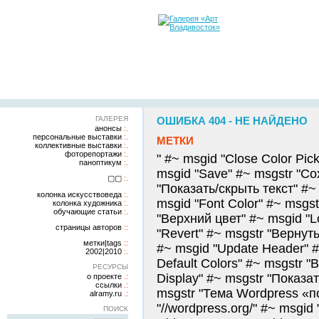
ГАЛЕРЕЯ
ОШИБКА 404 - НЕ НАЙДЕНО
анонсы
персональные выставки
МЕТКИ
коллективные выставки
фоторепортажи
" #~ msgid "Close Color Pi
паноптикум
msgid "Save" #~ msgstr "Со
▢▢
"Показать/скрыть текст" #~
колонка искусствоведа
msgid "Font Color" #~ msgs
колонка художника
обучающие статьи
"Верхний цвет" #~ msgid "L
страницы авторов
"Revert" #~ msgstr "Вернут
метки|tags
#~ msgid "Update Header" #
2002|2010
Default Colors" #~ msgstr 
РЕСУРСЫ
Display" #~ msgstr "Показа
о проекте
ссылки
msgstr "Тема Wordpress «по
alramy.ru
"//wordpress.org/" #~ msgid 
ПОИСК