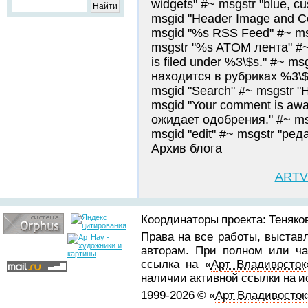
widgets" #~ msgstr "blue, cu
msgid "Header Image and C
msgid "%s RSS Feed" #~ ms
msgstr "%s ATOM лента" #~ 
is filed under %3\$s." #~ m
находится в рубриках %3\$s.
msgid "Search" #~ msgstr "
msgid "Your comment is awa
ожидает одобрения." #~ msg
msgid "edit" #~ msgstr "ред
Архив блога
ARTV
Координаторы проекта: Теняков
Права на все работы, выстав
авторам. При полном или ча
ссылка на «
Арт Владивосток
наличии активной ссылки на 
1999-2026 © «
Арт Владивосток